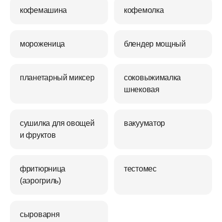
кофемашина
кофемолка
мороженица
блендер мощный
планетарный миксер
соковыжималка
шнековая
сушилка для овощей
вакууматор
и фруктов
фритюрница
тестомес
(аэрогриль)
сыроварня