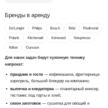
Бренды в аренду
De'Longhi
Philips
Bosch
Tefal
Redmond
Polaris
Kitchenaid
Kenwood
Nespresso
Kitfort
Oursson
Для каких задач берут кухонную технику
напрокат:
праздник и гости
— кофемашина, фритюрница-
аэрогриль, большой блендер на компанию;
выпечка и кондитерка
— планетарный миксер,
тестомес под торты и хлеб;
сезон заготовок
— сушилка для овощей и