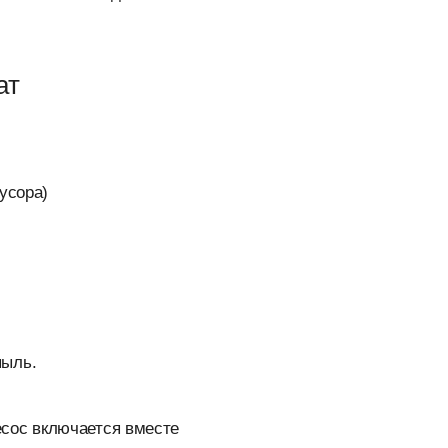
ат
усора)
пыль.
сос включается вместе