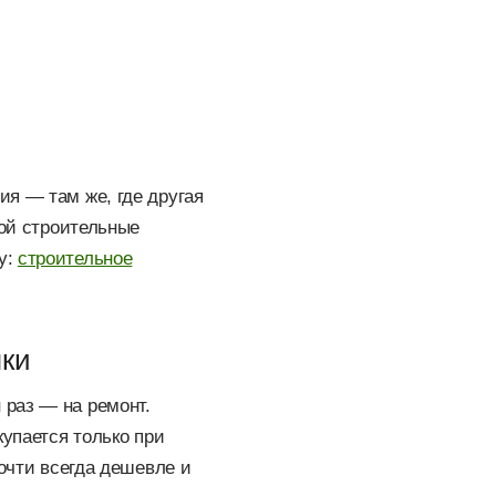
ия — там же, где другая
вой строительные
у:
строительное
пки
 раз — на ремонт.
купается только при
почти всегда дешевле и