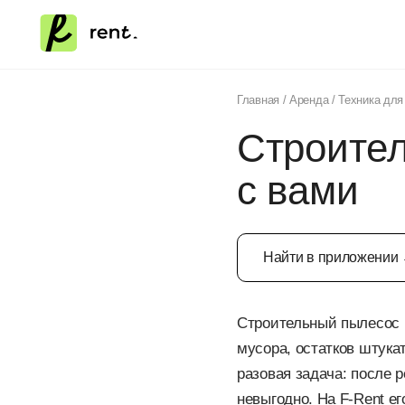
Главная
/
Аренда
/
Техника для
Строител
с вами
Найти в приложении
Строительный пылесос б
мусора, остатков штука
разовая задача: после р
невыгодно. На F-Rent е