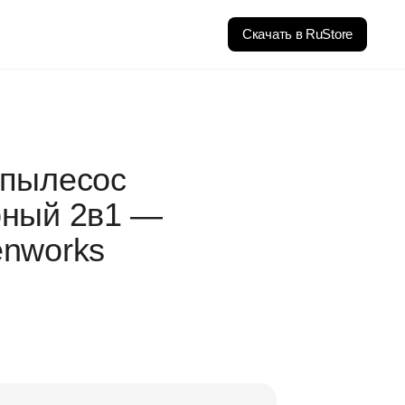
Скачать в RuStore
-пылесос
рный 2в1 —
enworks