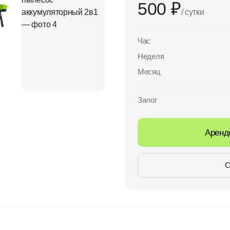
500 ₽
/ сутки
Час
Неделя
Месяц
Залог
Аренд
С