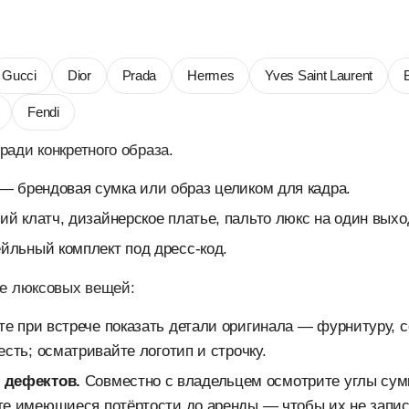
Gucci
Dior
Prada
Hermes
Yves Saint Laurent
Fendi
ради конкретного образа.
— брендовая сумка или образ целиком для кадра.
й клатч, дизайнерское платье, пальто люкс на один выхо
йльный комплект под дресс-код.
де люксовых вещей:
е при встрече показать детали оригинала — фурнитуру, се
есть; осматривайте логотип и строчку.
 дефектов.
Совместно с владельцем осмотрите углы сумки
те имеющиеся потёртости до аренды — чтобы их не запис