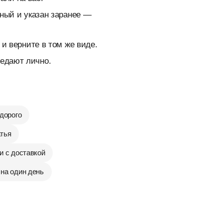
тный и указан заранее —
 и верните в том же виде.
едают лично.
дорого
атья
и с доставкой
 на один день