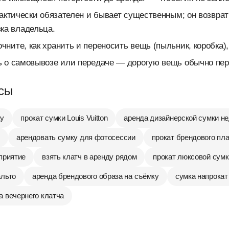
актически обязателен и бывает существенным; он возвра
ка владельца.
чните, как хранить и переносить вещь (пыльник, коробка),
 о самовывозе или передаче — дорогую вещь обычно пер
сы
ку
прокат сумки Louis Vuitton
аренда дизайнерской сумки не
арендовать сумку для фотосессии
прокат брендового пл
приятие
взять клатч в аренду рядом
прокат люксовой сумк
альто
аренда брендового образа на съёмку
сумка напрокат
а вечернего клатча