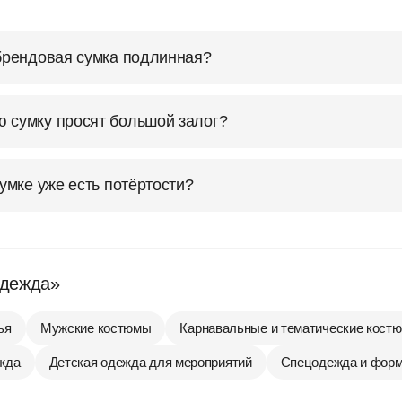
 брендовая сумка подлинная?
 сумку просят большой залог?
сумке уже есть потёртости?
Одежда»
ья
Мужские костюмы
Карнавальные и тематические кост
жда
Детская одежда для мероприятий
Спецодежда и фор