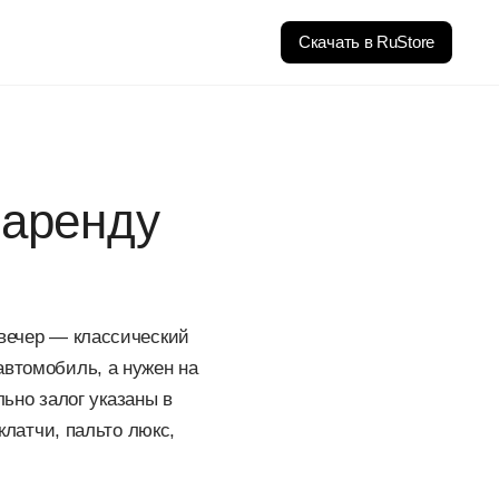
Скачать в RuStore
 аренду
 вечер — классический
к автомобиль, а нужен на
льно залог указаны в
клатчи, пальто люкс,