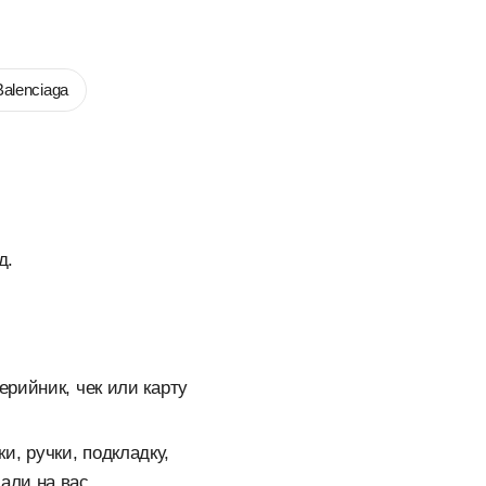
Balenciaga
д.
рийник, чек или карту
, ручки, подкладку,
али на вас.