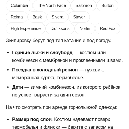
Columbia
The North Face
Salomon
Burton
Reima
Bask
Sivera
Stayer
High Experience
Didriksons
Norfin
Red Fox
Экипировку берут под тип катания и под погоду.
Горные лыжи и сноуборд
— костюм или
комбинезон с мембраной и проклеенными швами.
Поездка в холодный регион
— пуховик,
мембранная куртка, термобельё.
Дети
— зимний комбинезон, из которого ребёнок
не успеет вырасти за один сезон.
На что смотреть при аренде горнолыжной одежды:
Размер под слои.
Костюм надевают поверх
термобелья и флиски — берите с запасом на